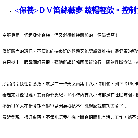
<保養>ＤＶ笛絲薇夢 蔬暢輕飲。控
空服員是一個超級外食族，但又必須維持體態的一個職業啊！！
做好體內的環保，不僅能維持良好的體態又能讓膚質維持在很健康的程
在飛機上，跟韓國組員飛，聽他們說起韓國最近流行，間歇性斷食法，
所謂的間歇性斷食法，就是在一整天之內集中八小時用餐，剩下的16小
看起來好像很難，其實你們想想，16小時內有八小時都是在睡眠時間，
不過很多人在斷食期間很容易因為抵抗不住飢餓感就前功盡棄了….
最近發現一樣好東西，不僅能讓我在機上斷食期間能有活力工作，還不