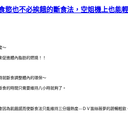
制食慾也不必挨餓的斷食法，空姐機上也能
度～
來促進體內脂肪的燃燒！！
時就斷食調整體內的環保～
斷食的時間只需要維持八小時就夠了。
會因為飢餓感而使斷食法只能維持三分鐘熱度—ＤＶ笛絲薇夢的蔬暢輕飲