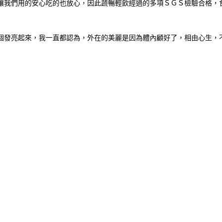
讓我們用的安心吃的也放心，因此蔬暢輕飲經過的多項ＳＧＳ檢驗合格，
個發亮起來，我一直都認為，外在的美麗是因為體內顧好了，相由心生，