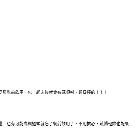
要睡覺前飲用一包，起床後就會有感順暢，超級棒的！！！
量。也有可能高興過頭就忘了餐前飲用了，不用擔心，
蔬
暢輕飲也能餐