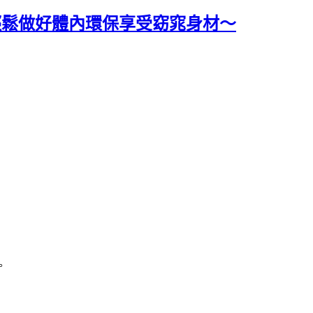
輕鬆做好體內環保享受窈窕身材～
。