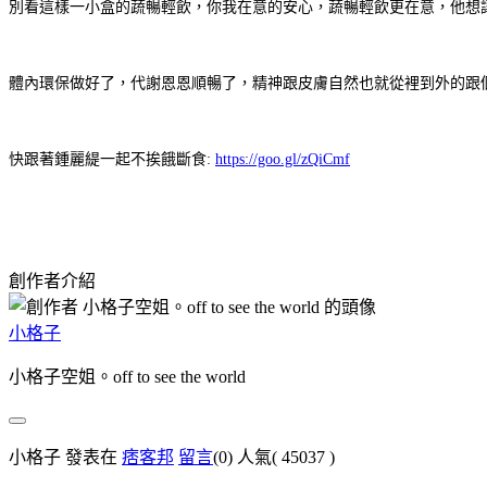
別看這樣一小盒的蔬暢輕飲，你我在意的安心，蔬暢輕飲
更
在意，他想
體內環保做好了，代謝
恩恩
順暢了，精神跟皮膚自然也就從裡到外的跟
快跟著鍾麗緹一起不挨餓斷食:
https://goo.gl/zQiCmf
創作者介紹
小格子
小格子空姐。off to see the world
小格子 發表在
痞客邦
留言
(0)
人氣(
45037
)