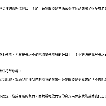
輕女孩的體態還健康！！加上蔬暢輕飲是笛絲薇夢這個品牌出了很多有名
帶上飛機，尤其是長班不愛吃油膩飛機餐的好幫手！！不誇張是我飛長班
番紅花萃取等。
感到肌餓，幫助我們達到控制飲食的效
果～蔬暢輕飲是更厲害的「不挨餓
不固定，造成身體的負荷，而蔬暢輕飲內含的奇異果酵素就能幫助我們恩