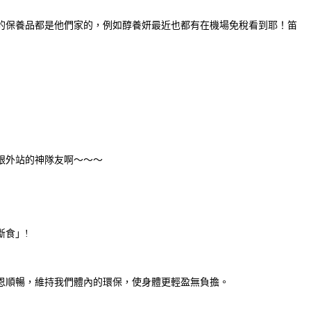
的保養品都是他們家的，例如醇養妍最近也都有在機場免稅看到耶！笛
跟外站的神隊友啊～～～
斷食」!
恩順暢，維持我們體內的環保，使身體更輕盈無負擔。