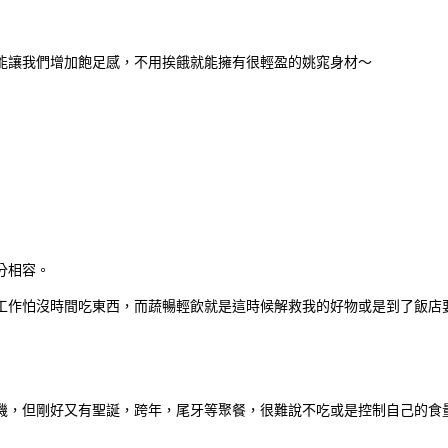
能讓我們增加飽足感，不用挨餓就能擁有很輕盈的姚窕身材～
分相容。
工作怕沒時間吃東西，而蔬暢輕飲就是這時候解救我的好物或是到了飯店
機，但剛好又有聖誕，跨年，尾牙等聚餐，很難說不吃或是控制自己的食