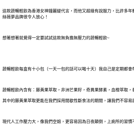
這款蔬暢輕飲為香港女神鐘麗緹代言，而他又超級有說服力，比許多年
絲薇夢品牌很令人放心！
想著想著就覺得一定要試試這款無負擔無壓力的蔬暢輕飲~
蔬暢輕飲每盒有十小包（一天一包的話可以喝十天）我自己是定期都會
蔬暢輕飲內含有：藤黃果萃取，非洲芒果籽，奇異果酵素，血橙萃取，
其中的藤黃果萃取更能
在我們採用間歇性斷食法的期間，讓我們不容易
現代人工作壓力大，像我們空姐，更容易因為日夜顛倒，上廁所的習慣