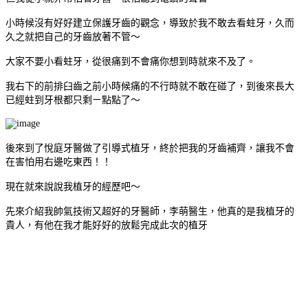
小時候沒有好好建立保護牙齒的觀念，導致於我不敢去看蛀牙，久而
久之就把自己的牙齒放著不管～
大家不要小看蛀牙，從很痛到不會痛你想到時就來不及了。
我右下的前排臼齒之前小時候痛的不行時就不敢在碰了，到後來長大
已經蛀到牙根都只剩ㄧ點點了～
後來到了悅庭牙醫做了引導式植牙，終於把我的牙齒補齊，讓我不會
在害怕用右邊吃東西！！
現在就來說說我植牙的經歷吧～
先來介紹我帥氣技術又超好的牙醫師，李萌醫生，他真的是我植牙的
貴人，有他在我才能好好的放鬆完成此次的植牙