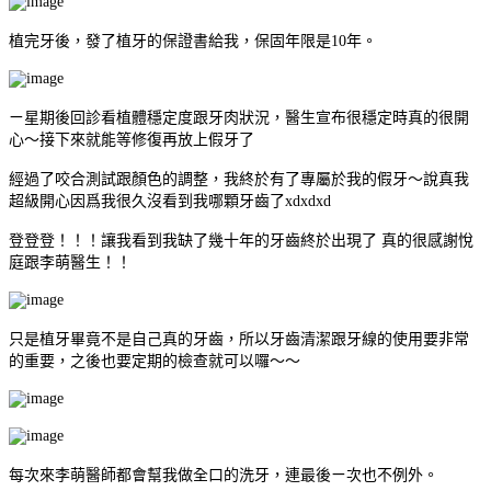
植完牙後，發了植牙的保證書給我，保固年限是
10
年。
ㄧ星期後回診看植體穩定度跟牙肉狀況，醫生宣布很穩定時真的很開
心～接下來就能等修復再放上假牙了
經過了咬合測試跟顏色的調整，我終於有了專屬於我的假牙～說真我
超級開心因爲我很久沒看到我哪顆牙齒了
xdxdxd
登登登！！！讓我看到我缺了幾十年的牙齒終於出現了
真的很感謝悅
庭跟李萌醫生！！
只是植牙畢竟不是自己真的牙齒，所以牙齒清潔跟牙線的使用要非常
的重要，之後也要定期的檢查就可以囉～～
每次來李萌醫師都會幫我做全口的洗牙，連最後ㄧ次也不例外。