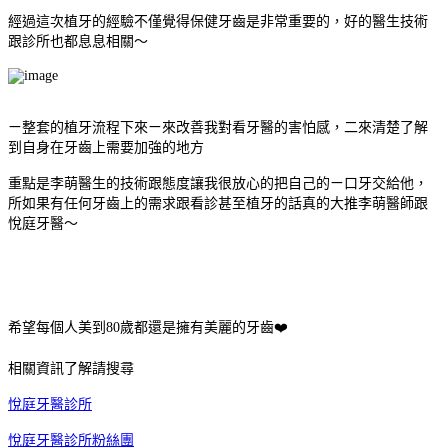
經過這次植牙的經驗不僅覺得保健牙齒是非常重要的，好的醫生技術
跟診所也都息息相關～
ㄧ整套的植牙流程下來ㄧ來改善我對看牙醫的害怕感，二來清楚了解
到自身在牙齒上需要加強的地方
重點是李萌醫生的技術跟態度讓我很放心的把自己的ㄧ口牙交給他，
所如果有任何牙齒上的需求跟看診甚至植牙的話真的大推李萌醫師跟
悅庭牙醫～
❤
希望每個人美到
80
歲都還是擁有美麗的牙齒
相關資訊了解請搜尋
悅庭牙醫診所
悅庭牙醫診所粉絲團