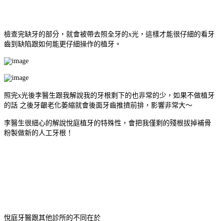
檢查完缺牙的部分，就會被帶去照全牙的
x
光，這樣才能很仔細的看牙
齒到缺陷跟如何能更仔細操作的植牙。
照完
x
光後李醫生跟我解說我的牙根剩下的也非常的少，如果不做植牙
的話
之後牙齦老化萎縮就會後面牙齒推擠前排，影響非常大～
李醫生很細心的解說悅庭植牙的特殊性，會把我僅剩的殘根拔掉補骨
粉製做新的人工牙根！
悅庭牙醫跟其他診所的不同在於