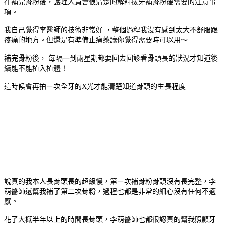
在補完骨粉後，護理人員會很清楚的解釋拔牙補骨粉後需要的注意事
項。
我自己覺得李醫師的技術非常好
，整個過程我沒有感到太大不舒服跟
疼痛的地方。但還是有準備止痛藥讓你覺得需要時可以用～
補完骨粉後，
每隔一到兩星期都要回去回診看骨頭長的狀況才知道後
續能不能植入植體！
這時候會再拍ㄧ次全牙的
X
光才能清楚知道骨頭的生長程度
說真的我本人長骨頭長的超級慢，第ㄧ次補骨粉骨頭沒有長完整，李
萌醫師還幫我補了第二次骨粉，過程也都是非常的細心沒有任何不適
感。
花了大概半年以上的時間長骨頭，李萌醫師也都很認真的幫我照顧牙