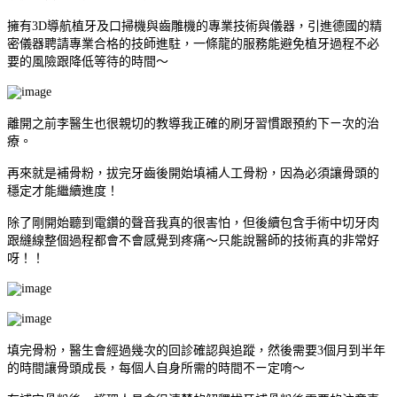
擁有
3D
導航植牙及口掃機與齒雕機的專業技術與儀器，引進德國的精
密儀器聘請專業合格的技師進駐，一條龍的服務能避免植牙過程不必
要的風險跟降低等待的時間～
離開之前李醫生也很親切的教導我正確的刷牙習慣跟預約下ㄧ次的治
療。
再來就是補骨粉，拔完牙齒後開始填補人工骨粉，因為必須讓骨頭的
穩定才能繼續進度！
除了剛開始聽到電鑽的聲音我真的很害怕，但後續包含手術中切牙肉
跟縫線整個過程都會不會感覺到疼痛～只能說醫師的技術真的非常好
呀！！
填完骨粉，醫生會經過幾次的回診確認與追蹤，然後需要
3
個月到半年
的時間讓骨頭成長，每個人自身所需的時間不ㄧ定唷～