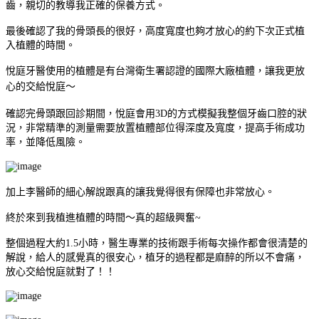
齒，親切的教導我正確的保養方式。
最後確認了我的骨頭長的很好，高度寬度也夠才放心的約下次正式植
入植體的時間。
悅庭牙醫使用的植體是有台灣衛生署認證的國際大廠植體，讓我更放
心的交
給悅庭～
確認完骨頭跟回診期間，悅庭會用
3D
的方式模擬我整個牙齒口腔的狀
況，非常精準的測量需要放置植體部位得深度及寬度，提高手術成功
率，並降低風險。
加上李醫師
的細心解說跟真的讓我覺得很有保障也非常放心。
終於來到我植進植體的時間～真的超級興奮
~
整個過程大約
1.5
小時，醫生專業的技術跟手術每次操作都會很清楚的
解說，給人的感覺真的很安心，植牙的過程都是麻醉的所以不會痛，
放心交給悅庭就對了！！